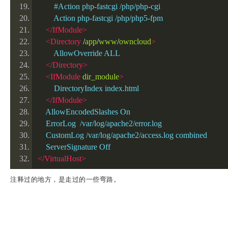
        #Action php-fastcgi /php/php-cgi
        Action php-fastcgi /php/php5-fpm
</IfModule>
<Directory
/
app
/
www
/
owncloud
>
        AllowOverride ALL
</Directory>
<IfModule
dir_module
>
        DirectoryIndex index.html
</IfModule>
    AllowEncodedSlashes On
    ErrorLog  /var/log/apache2/error.log
    CustomLog /var/log/apache2/access.log combined
    ServerSignature Off
</VirtualHost>
注释过的地方，是走过的一些弯路。