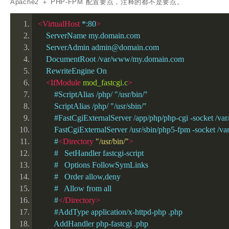
Apache2 ＋ PHP-FPM 配置要点，注释的都不是要点。
<VirtualHost
 *:80
>
    ServerName my.domain.com
    ServerAdmin admin@domain.com
    DocumentRoot /var/www/my.domain.com
    RewriteEngine On
<IfModule
mod_fastcgi
.
c
>
        #ScriptAlias /php/ "/usr/bin/"
        ScriptAlias /php/ "/usr/sbin/"
        #FastCgiExternalServer /app/php/php-cgi -socket /v
        FastCgiExternalServer /usr/sbin/php5-fpm -socket /v
        #
<Directory
"/usr/bin/"
>
        #   SetHandler fastcgi-script 
        #   Options FollowSymLinks
        #   Order allow,deny
        #   Allow from all
        #
</Directory>
        #AddType application/x-httpd-php .php
        AddHandler php-fastcgi .php