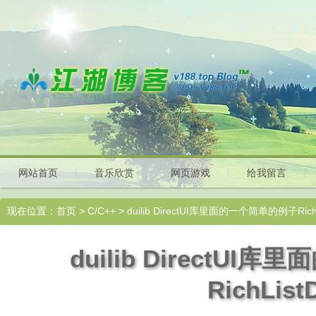
网站首页
音乐欣赏
网页游戏
给我留言
现在位置：
首页
>
C/C++
> duilib DirectUI库里面的一个简单的例子Rich
duilib DirectU
RichLis