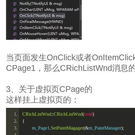
当页面发生OnClick或者OnItemC
CPage1，那么CRichListWnd消
3、关于虚拟页CPage的
这样挂上虚拟页的：
CRichListWnd
::
CRichListWnd
(
void
)
{
	m_Page1
.
SetPaintMagager
(&
m_PaintManager
);