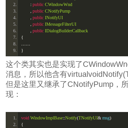
:
public
CWindowWnd
,
public
CNotifyPump
,
public
INotifyUI
,
public
IMessageFilterUI
,
public
IDialogBuilderCallback
{
……
}
这个类其实也是实现了CWindowWnd
消息，所以他含有virtualvoidNotify(TN
但是这里又继承了CNotifyPump，
现：
void
WindowImplBase
::
Notify
(
TNotifyUI
&
 msg
)
{