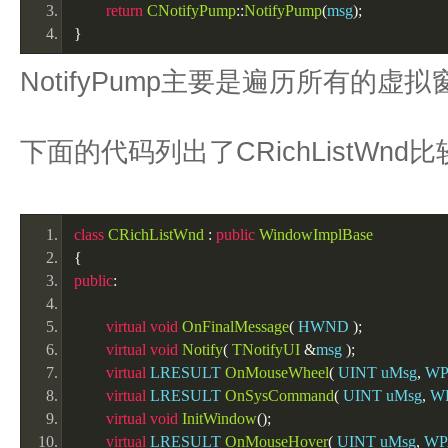
return
CNotifyPump
::
NotifyPump
(
msg
);
}
NotifyPump主要是遍历所有的
下面的代码列出了CRichListWn
class
CRichListWnd
:
public
WindowImplBase
{
public
:
virtual
void
OnFinalMessage
(
 HWND 
);
virtual
void
Notify
(
TNotifyUI
&
msg 
);
virtual
 LRESULT 
OnMouseWheel
(
 UINT uMsg
,
 W
virtual
 LRESULT 
OnSysCommand
(
 UINT uMsg
,
 W
virtual
void
InitWindow
();
virtual
 LRESULT 
OnMouseHover
(
 UINT uMsg
,
 W