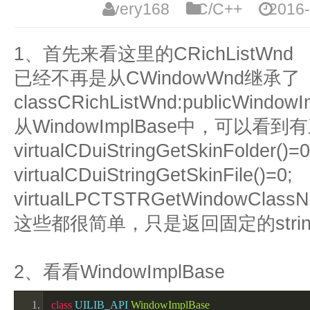
very168
C/C++
2016
1、首先来看这里的CRichListWnd
已经不再是从CWindowWnd继承了
classCRichListWnd:publicWindowI
从WindowImplBase中，可以看
virtualCDuiStringGetSkinFolder()=0
virtualCDuiStringGetSkinFile()=0;
virtualLPCTSTRGetWindowClassNa
这些都很简单，只是返回固定的strin
2、看看WindowImplBase
class
 UILIB_API 
WindowImplBase