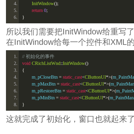
InitWindow
();
return
0
;
}
所以我们需要把InitWindow给重写
在InitWindow给每一个控件和X
// 初始化的事件
void
CRichListWnd
::
InitWindow
()
{
	m_pCloseBtn 
=
static_cast
<
CButtonUI
*>(
m_PaintMa
	m_pMaxBtn 
=
static_cast
<
CButtonUI
*>(
m_PaintMan
	m_pRestoreBtn 
=
static_cast
<
CButtonUI
*>(
m_Paint
	m_pMinBtn 
=
static_cast
<
CButtonUI
*>(
m_PaintMan
}
这就完成了初始化，窗口也就起来