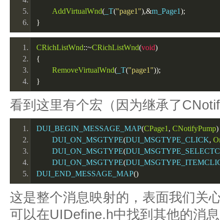
AddVirtualWnd
(
_T
(
"page1"
),&
m_Page1
);
}
CRichListWnd
::~
CRichListWnd
(
void
)
{
RemoveVirtualWnd
(
_T
(
"page1"
));
}
看到这里有个宏（因为继承了CNoti
DUI_BEGIN_MESSAGE_MAP
(
CPage1
,
CNotifyPump
)
	DUI_ON_MSGTYPE
(
DUI_MSGTYPE_CLICK
,
O
	DUI_ON_MSGTYPE
(
DUI_MSGTYPE_SELECT
	DUI_ON_MSGTYPE
(
DUI_MSGTYPE_ITEMCLI
DUI_END_MESSAGE_MAP
()
这是整个消息映射的，表面我们关
可以在UIDefine.h中找到其他的