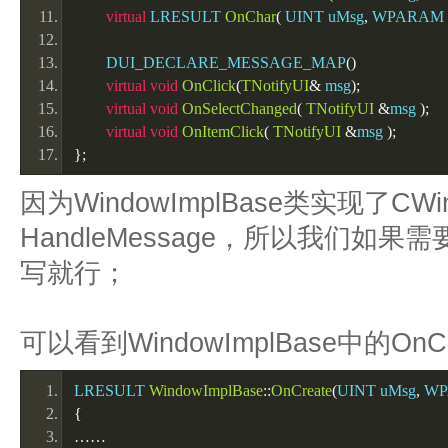
virtual
 LRESULT 
OnChar
(
 UINT uMsg
,
 WPARAM 
	DUI_DECLARE_MESSAGE_MAP
()
virtual
void
OnClick
(
TNotifyUI
&
 msg
);
virtual
void
OnSelectChanged
(
TNotifyUI
&
msg 
);
virtual
void
OnItemClick
(
TNotifyUI
&
msg 
);
};
因为WindowImplBase类实现了CW
HandleMessage，所以我们如
写就行；
可以看到WindowImplBase中的OnCr
LRESULT 
WindowImplBase
::
OnCreate
(
UINT uMsg
,
 W
{
……