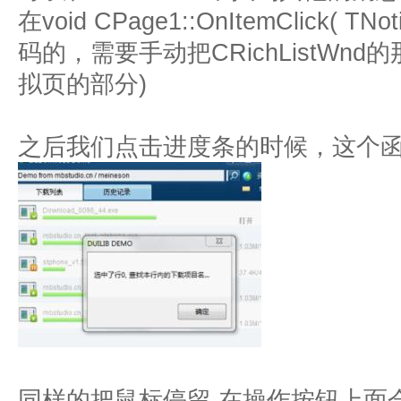
在void CPage1::OnItemClick( T
码的，需要手动把CRichListWn
拟页的部分)
之后我们点击进度条的时候，这个
同样的把鼠标停留 在操作按钮上面