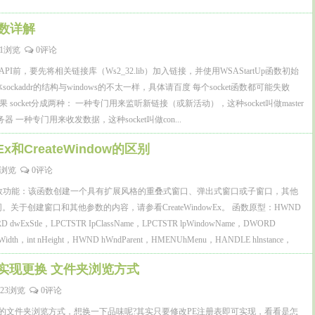
t函数详解
41浏览
0评论
tAPI前，要先将相关链接库（Ws2_32.lib）加入链接，并使用WSAStartUp函数初始
体sockaddr的结构与windows的不太一样，具体请百度 每个socket函数都可能失败
 socket分成两种： 一种专门用来监听新链接（或新活动），这种socket叫做master
务器 一种专门用来收发数据，这种socket叫做con...
wEx和CreateWindow的区别
94浏览
0评论
owEx 函数功能：该函数创建一个具有扩展风格的重叠式窗口、弹出式窗口或子窗口，其他
函数相同。关于创建窗口和其他参数的内容，请参看CreateWindowEx。 函数原型：HWND
D dwExStle，LPCTSTR IpClassName，LPCTSTR lpWindowName，DWORD
int nWidth，int nHeight，HWND hWndParent，HMENUhMenu，HANDLE hlnstance，
实现更换 文件夹浏览方式
723浏览
0评论
e中的文件夹浏览方式，想换一下品味呢?其实只要修改PE注册表即可实现，看看是怎