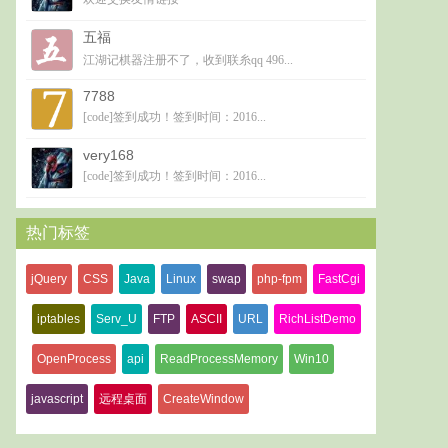
五福
江湖记棋器注册不了，收到联糸qq 496...
7788
[code]签到成功！签到时间：2016...
very168
[code]签到成功！签到时间：2016...
热门标签
jQuery
CSS
Java
Linux
swap
php-fpm
FastCgi
iptables
Serv_U
FTP
ASCII
URL
RichListDemo
OpenProcess
api
ReadProcessMemory
Win10
javascript
远程桌面
CreateWindow