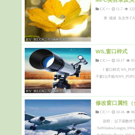
MFC类目录及
C/C++
11-7
12
类 描述 头文件 CAnim
WS,窗口样式
C/C++
10-17
9
1 窗口样式 WS_PO
子窗口(不能与WS_POPUP合
修改窗口属性（全部
C/C++
10-16
9
说明： 以下函数对于
::SetWindowLong(m_hW