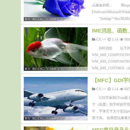
么修改的吧： 用regedit
[\Software\Microso
"Settings"=hex:08,00,00,0
IME消息、函
C/C++
1-14
9
IME消息 以下列出
WM_IME_COMPOS
WM_IME_COMPOS
WM_IME_CONTROL
对用户击键情况的组合） W
【MFC】GDI字
C/C++
1-14
8
GDI字体和CFo
寸（高度）和字样的字符
中，字体尺寸大小是以po
英寸高。 如果想以像素为单位
字体尺寸，则调用CreatePointF