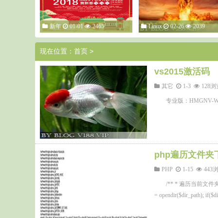
新年
01-01
2465
Linux
02-26
2039
现在位置：
首页
>
vs2015激活码
其它
1-3
128
专业版：HMGNV-WCY
php遍历文件
PHP
1-15
443
/** * 遍历当前文件夹展示所有的
= opendir($dir_path); if($dir