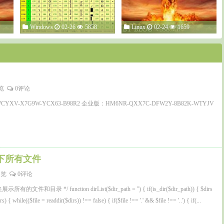
Windows
02-26
5858
Linux
02-24
1659
浏览
0评论
XV-X7G9W-YCX63-B98R2 企业版：HM6NR-QXX7C-DFW2Y-8B82K-WTYJV
夹下所有文件
浏览
0评论
文件和目录 */ function dirList($dir_path = '') { if(is_dir($dir_path)) { $dirs
s) { while(($file = readdir($dirs)) !== false) { if($file !== '.' && $file !== '..') { if(...