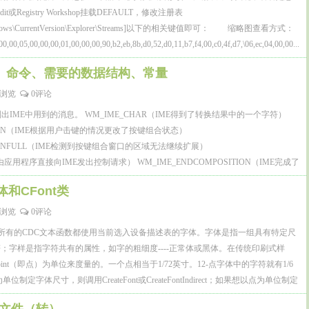
或Registry Workshop挂载DEFAULT，修改注册表
ft\Windows\CurrentVersion\Explorer\Streams]以下的相关键值即可： 缩略图查看方式：
0,05,00,00,00,01,00,00,00,90,b2,eb,8b,d0,52,d0,11,b7,f4,00,c0,4f,d7,\06,ec,04,00,00...
数、命令、需要的数据结构、常量
04浏览
0评论
IME中用到的消息。 WM_IME_CHAR（IME得到了转换结果中的一个字符）
ITION（IME根据用户击键的情况更改了按键组合状态）
ITIONFULL（IME检测到按键组合窗口的区域无法继续扩展）
（由应用程序直接向IME发出控制请求） WM_IME_ENDCOMPOSITION（IME完成了
M_IME_KEYDOWN（检测到“键盘上的某键被按下”的动作，同时在...
体和CFont类
47浏览
0评论
nt类 所有的CDC文本函数都使用当前选入设备描述表的字体。字体是指一组具有特定尺
；字样是指字符共有的属性，如字的粗细度----正常体或黑体。在传统印刷式样
int（即点）为单位来度量的。一个点相当于1/72英寸。12-点字体中的字符就有1/6
制定字体尺寸，则调用CreateFont或CreateFontIndirect；如果想以点为单位制定
ont或CreatePointFontIndirect。 使用CreateFont函...