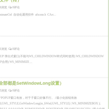
头文件（转）
26浏览
0评论
ateCtrl 自动化通用控件 afxcmn.h CArc...
51浏览
0评论
PUP 弹出式窗口(不能与WS_CHILDWINDOW样式同时使用) WS_CHILDWINDOW
用) WS_MINIMIZE ...
都是SetWindowLong设置）
65浏览
0评论
POPUP窗口有效，对于子窗口好像不行。 //最小化按钮有效
nd,GWL_STYLE,GetWindowLong(m_hWnd,GWL_STYLE) | WS_MINIMIZEBOX );