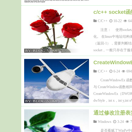
c/c++ socke
C/C++
10-22
6
注意： 使用socke
化。 在linux中地址结构
（返回-1），需要判断结果
socket，一般只存在于服
CreateWindo
C/C++
6-24
6
CreateWind
与 CreateWindow
CreateWindowEx（DWOR
dwStyle，int x，int y,
LPVOIDlpParam）...
通过修改注册表
Windows
3-24
是否看腻了WinP