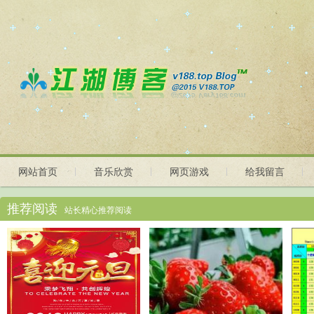
网站首页
音乐欣赏
网页游戏
给我留言
推荐阅读
站长精心推荐阅读