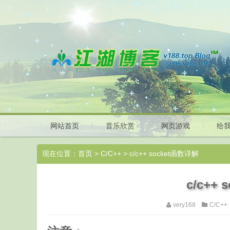
网站首页
音乐欣赏
网页游戏
给
现在位置：
首页
>
C/C++
> c/c++ socket函数详解
c/c++
very168
C/C++