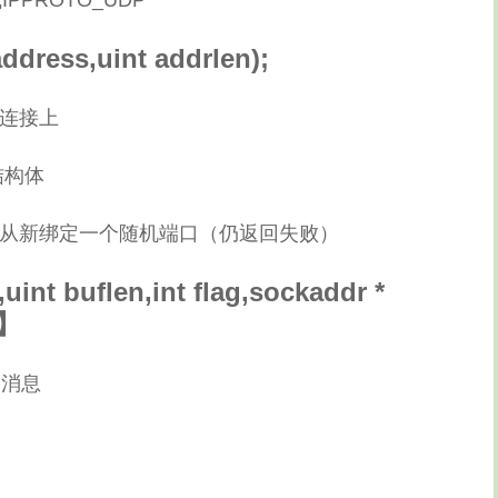
IPPROTO_UDP
address,uint addrlen);
t连接上
的结构体
，会从新绑定一个随机端口（仍返回失败）
,uint buflen,int flag,sockaddr *
P】
的消息