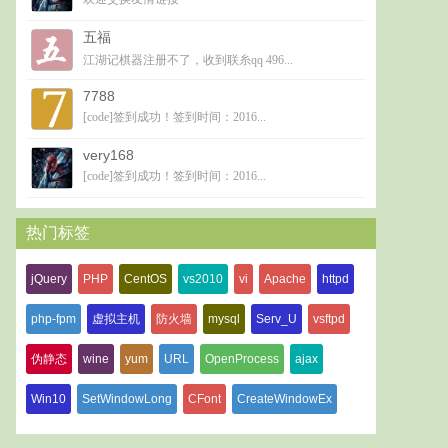
五福
江湖记棋器注册不了，收到联糸qq 496...
7788
[code]签到成功！签到时间：2016...
very168
[code]签到成功！签到时间：2016...
热门标签
jQuery
PHP
CentOS
vs2010
vi
Apache
httpd
php-fpm
虚拟主机
防火墙
mysql
Serv_U
vsftpd
伪静态
wine
yum
URL
OpenProcess
ajax
Win10
SetWindowLong
CFont
CreateWindowEx