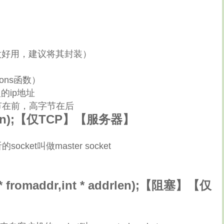
太好用，建议将其封装）
ons函数）
类型的ip地址
节在前，高字节在后
maxconn);【仅TCP】【服务器】
cket叫做master socket
dr * fromaddr,int * addrlen);【阻塞】【仅