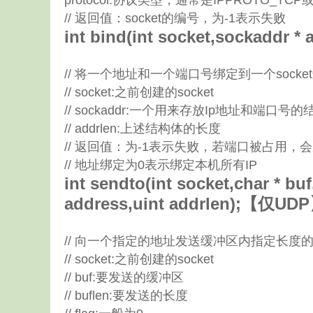
protocol:协议类型，通常是IPPROTO_TCP或
// 返回值：socket的编号，为-1表示失败
int bind(int socket,sockaddr * 
// 将一个地址和一个端口号绑定到一个socke
// socket:之前创建的socket
// sockaddr:一个用来存放Ip地址和端口号
// addrlen:上述结构体的长度
// 返回值：为-1表示失败，若端口被占用
// 地址绑定为0表示绑定本机所有IP
int sendto(int socket,char * buf
address,uint addrlen);【仅UD
// 向一个指定的地址发送缓冲区内指定长度
// socket:之前创建的socket
// buf:要发送的缓冲区
// buflen:要发送的长度