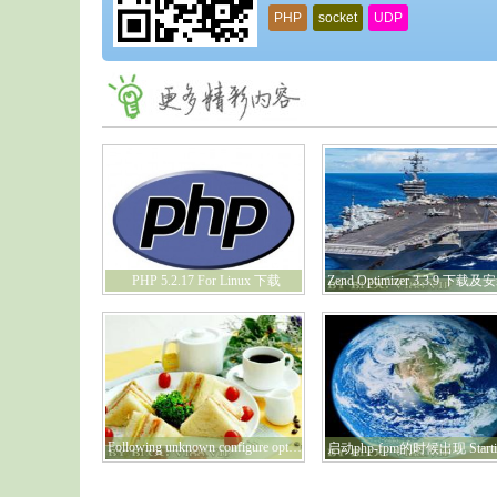
PHP
socket
UDP
PHP 5.2.17 For Linux 下载
Following unknown configure options were used:--enable-fpm