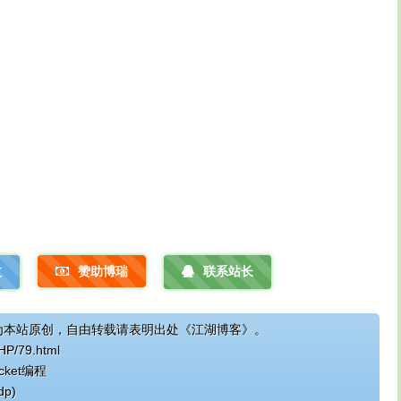
文
赞助博瑞
联系站长
为本站原创，自由转载请表明出处《江湖博客》。
PHP/79.html
cket编程
dp)