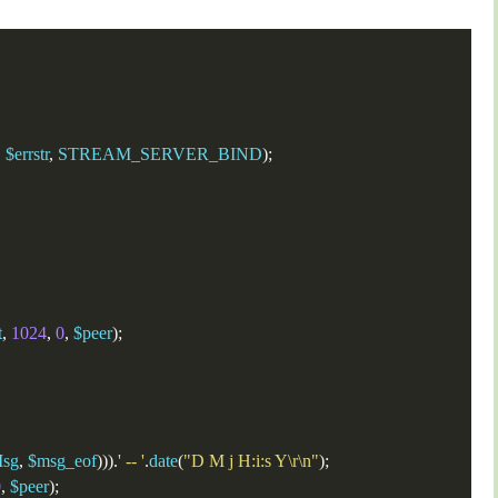
,
 $errstr
,
 STREAM_SERVER_BIND
);
t
,
1024
,
0
,
 $peer
);
Msg
,
 $msg_eof
))).
' -- '
.
date
(
"D M j H:i:s Y\r\n"
);
0
,
 $peer
);