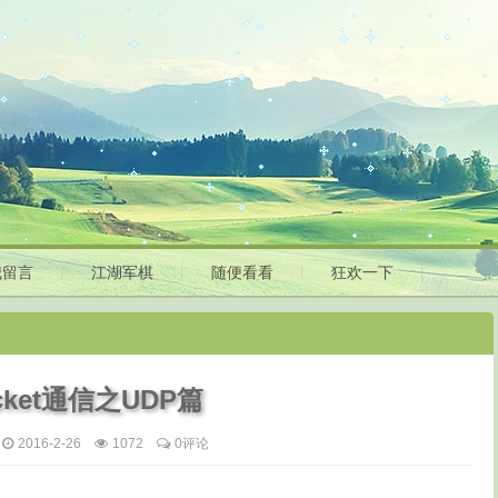
我留言
江湖军棋
随便看看
狂欢一下
cket通信之UDP篇
2016-2-26
1072
0评论