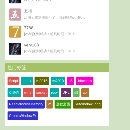
五福
江湖记棋器注册不了，收到联糸qq 496...
7788
[code]签到成功！签到时间：2016...
very168
[code]签到成功！签到时间：2016...
热门标签
Script
Linux
vs2015
vs2010
IIS
.htaccess
伪静态
wine
socket
recv
URL
dll
api
ReadProcessMemory
vc
远程桌面
SetWindowLong
CreateWindowEx