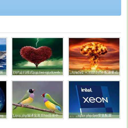
Zend Optimizer 3.3.9 下载及安装详解
PHP运行模式(cgi,fast-cgi,cli,web模块模式)
Apache2 ＋ PHP-FPM 配置要点
启动php-fpm的时候出现 Starting php_fpmfpm_unix_conf_wp()
Linux php编译安装后bin目录中怎么没有php-cgi文件
nginx php-fpm安装配置