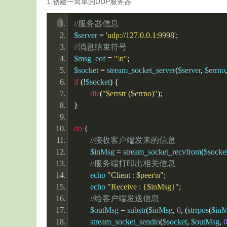
1.创建一简单的UDP服务器
//服务器信息
$server 
=
'udp://127.0.0.1:9998'
;
//消息结束符号
$msg_eof 
=
"\n"
;
$socket 
=
 stream_socket_server
(
$server
,
 $errno
if
(!
$socket
)
{
die
(
"$errstr ($errno)"
);
}
do
{
//接收客户端发来的信息
	$inMsg 
=
 stream_socket_recvfrom
(
$socke
//服务端打印出相关信息
	echo 
"Client : $peer\n"
;
	echo 
"Receive : {$inMsg}"
;
//给客户端发送信息
	$outMsg 
=
 substr
(
$inMsg
,
0
,
(
strrpos
(
$in
	stream_socket_sendto
(
$socket
,
 $outMsg
,