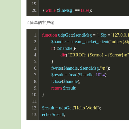
}
while
(
$inMsg 
!==
false
);
2.简单的客户端
function
 udpGet
(
$sendMsg 
=
''
,
 $ip 
=
'127.0.0.1
	$handle 
=
 stream_socket_client
(
"udp://{$i
if
(
!
$handle 
){
die
(
"ERROR: {$errno} - {$errstr}\n
}
	fwrite
(
$handle
,
 $sendMsg
.
"\n"
);
	$result 
=
 fread
(
$handle
,
1024
);
	fclose
(
$handle
);
return
 $result
;
}
$result 
=
 udpGet
(
'Hello World'
);
echo $result
;