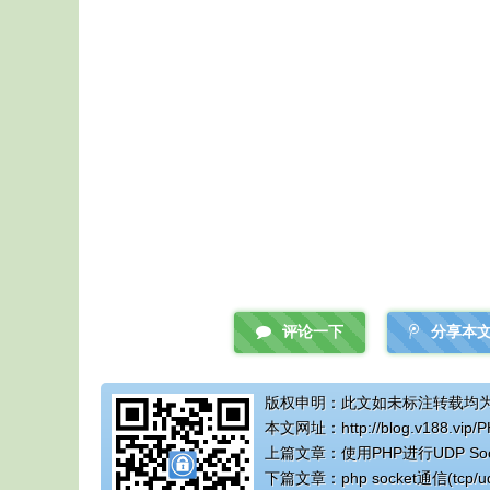
评论一下
分享本
版权申明：此文如未标注转载均
本文网址：
http://blog.v188.vip/
上篇文章：
使用PHP进行UDP So
下篇文章：
php socket通信(tcp/u