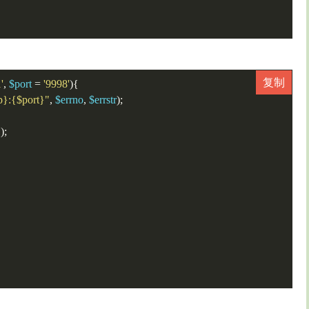
'
,
 $port 
=
'9998'
){
p}:{$port}"
,
 $errno
,
 $errstr
);
"
);