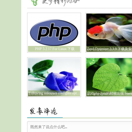
PHP 5.2.17 For Linux 下载
Following unknown configure options were used:--enable-fpm