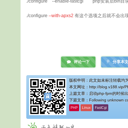
./configure --enable-fastcgi php安装
./configure
--with-apxs2
有这个选项之后就不会出现 p
评论一下
分享本
版权申明：此文如未标注转载均
本文网址：
http://blog.v188.vip/
上篇文章：
启动php-fpm的时候出现 S
下篇文章：
Following unknown co
PHP
Linux
FastCgi