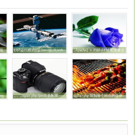
Zend Optimizer 3.3.9 下载及安装详解
PHP运行模式(cgi,fast-cgi,cli,web模块模式)
Apache2 ＋ PHP-FPM 配置要点
启动php-fpm的时候出现 Starting php_fpmfpm_unix_conf_wp()
nginx php-fpm安装配置
nginx+php 限制每个站点的目录范围