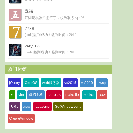
五福
江湖记棋器注册不了，收到联糸qq 496...
7788
[code]签到成功！签到时间：2016...
very168
[code]签到成功！签到时间：2016...
热门标签
jQuery
CentOS
web服务器
vs2015
vs2010
swap
vi
vim
虚拟主机
iptables
makefile
socket
recv
URL
ajax
javascript
SetWindowLong
CreateWindow