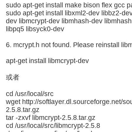
sudo apt-get install make bison flex gcc 
sudo apt-get install libxml2-dev libbz2-dev
dev libmcrypt-dev libmhash-dev libmhash2
libpq5 libsyck0-dev
6. mcrypt.h not found. Please reinstall lib
apt-get install libmcrypt-dev
或者
cd /usr/local/src
wget http://softlayer.dl.sourceforge.net/s
2.5.8.tar.gz
tar -zxvf libmcrypt-2.5.8.tar.gz
cd /usr/local/src/libmcrypt-2.5.8