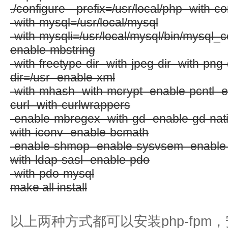
./configure --prefix=/usr/local/php -with-co
-with-mysql=/usr/local/mysql
-with-mysqli=/usr/local/mysql/bin/mysql_c
enable-mbstring
-with-freetype-dir -with-jpeg-dir -with-png-d
dir=/usr -enable-xml
-with-mhash -with-mcrypt -enable-pcntl -
curl -with-curlwrappers
-enable-mbregex -with-gd -enable-gd-nativ
with-iconv -enable-bcmath
-enable-shmop -enable-sysvsem -enable-in
with-ldap-sasl -enable-pdo
-with-pdo-mysql
make all install
以上两种方式都可以安装php-fpm，安装后