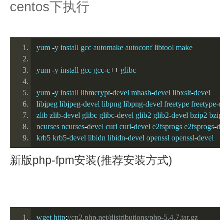
centos下执行
yum 
-
y install gcc automake autoconf libtool make
yum 
-
y install gcc gcc
-
c
++
 glibc
yum 
-
y install libmcrypt
-
devel mhash
-
devel libxslt
-
devel 
libjpeg libjpeg
-
devel libpng libpng
-
devel freetype freetype
-
zlib zlib
-
devel glibc glibc
-
devel glib2 glib2
-
devel bzip2 bzi
ncurses ncurses
-
devel curl curl
-
devel e2fsprogs e2fsprogs
-
d
krb5 krb5
-
devel libidn libidn
-
devel openssl openssl
-
devel
新版php-fpm安装(推荐安装方式)
wget http
:
//cn2.php.net/distributions/php-5.4.7.tar.gz