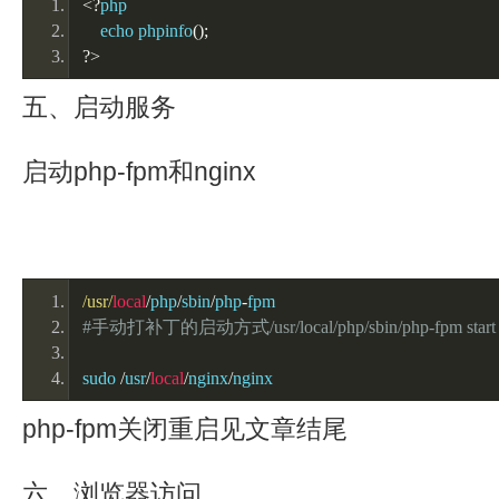
<?
php
    echo phpinfo
();
?>
五、启动服务
启动php-fpm和nginx
/usr/
local
/
php
/
sbin
/
php
-
fpm 
#手动打补丁的启动方式/usr/local/php/sbin/php-fpm start
sudo 
/
usr
/
local
/
nginx
/
nginx
php-fpm关闭重启见文章结尾
六、浏览器访问