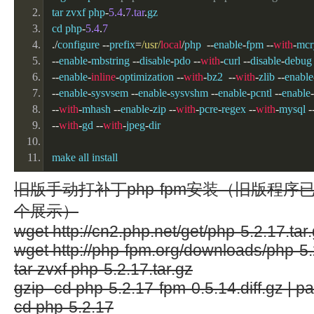
tar zvxf php
-
5.4
.
7.tar
.
gz
cd php
-
5.4
.
7
./
configure 
--
prefix
=
/usr/
local
/
php  
--
enable
-
fpm 
--
with
-
mcr
--
enable
-
mbstring 
--
disable
-
pdo 
--
with
-
curl 
--
disable
-
debug 
--
enable
-
inline
-
optimization 
--
with
-
bz2  
--
with
-
zlib 
--
enable
--
enable
-
sysvsem 
--
enable
-
sysvshm 
--
enable
-
pcntl 
--
enable
-
--
with
-
mhash 
--
enable
-
zip 
--
with
-
pcre
-
regex 
--
with
-
mysql 
-
--
with
-
gd 
--
with
-
jpeg
-
dir
make all install
旧版手动打补丁php-fpm安装（旧版程
个展示）
wget http://cn2.php.net/get/php-5.2.17.tar
wget http://php-fpm.org/downloads/php-5.2
tar zvxf php-5.2.17.tar.gz
gzip -cd php-5.2.17-fpm-0.5.14.diff.gz | p
cd php-5.2.17