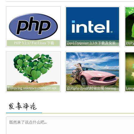
PHP 5.2.17 For Linux 下载
Zend Optimizer 3.3.9 下载及安装详解
Following unknown configure options were used:--enable-fpm
启动php-fpm的时候出现 Starting php_fpmfpm_unix_conf_wp()