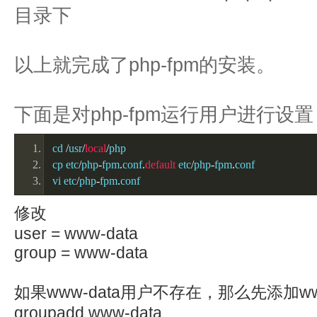
目录下
以上就完成了php-fpm的安装。
下面是对php-fpm运行用户进行设置
cd 
/
usr
/
local
/
php
cp etc
/
php
-
fpm
.
conf
.
default
 etc
/
php
-
fpm
.
conf
vi etc
/
php
-
fpm
.
conf
修改
user = www-data
group = www-data
如果www-data用户不存在，那么先添加ww
groupadd www-data