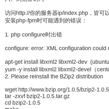
访问http://你的服务器ip/index.php，
安装php-fpm时可能遇到的错误：
1. php configure时出错
configure: error: XML configuration could
apt-get install libxml2 libxml2-dev (ubun
yum -y install libxml2 libxml2-devel（cen
2. Please reinstall the BZip2 distribution
wget http://www.bzip.org/1.0.5/bzip2-1.0.5
tar -zxvf bzip2-1.0.5.tar.gz
cd bzip2-1.0.5