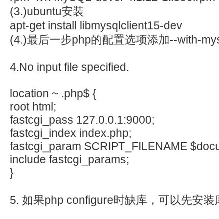
(3.)ubuntu安装
apt-get install libmysqlclient15-dev
(4.)最后一步php的配置选项添加--with-mys
4.No input file specified.
location ~ .php$ {
root html;
fastcgi_pass 127.0.0.1:9000;
fastcgi_index index.php;
fastcgi_param SCRIPT_FILENAME $docum
include fastcgi_params;
}
5. 如果php configure时缺库，可以先安装库