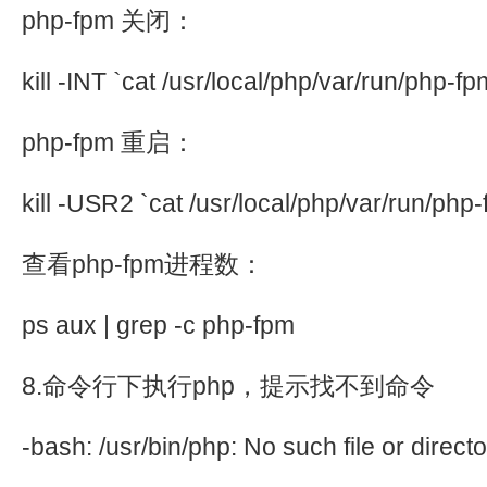
php-fpm 关闭：
kill -INT `cat /usr/local/php/var/run/php-fp
php-fpm 重启：
kill -USR2 `cat /usr/local/php/var/run/php-
查看php-fpm进程数：
ps aux | grep -c php-fpm
8.命令行下执行php，提示找不到命令
-bash: /usr/bin/php: No such file or direct