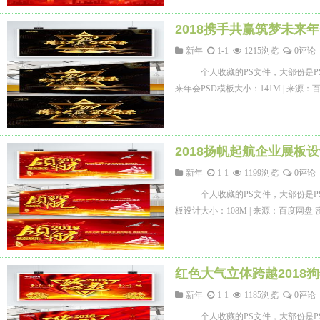
2018携手共赢筑梦未来年
新年
1-1
1215浏览
0评论
个人收藏的PS文件，大部份是P
来年会PSD模板大小：141M | 来源
2018扬帆起航企业展板
新年
1-1
1199浏览
0评论
个人收藏的PS文件，大部份是P
板设计大小：108M | 来源：百度网盘
红色大气立体跨越2018
新年
1-1
1185浏览
0评论
个人收藏的PS文件，大部份是P