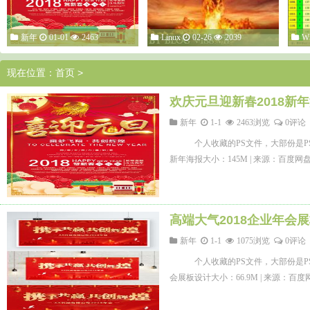
新年
01-01
2463
Linux
02-26
2039
W
现在位置：
首页
>
欢庆元旦迎新春2018新
新年
1-1
2463浏览
0评论
个人收藏的PS文件，大部份是P
新年海报大小：145M | 来源：百度
高端大气2018企业年会
新年
1-1
1075浏览
0评论
个人收藏的PS文件，大部份是P
会展板设计大小：66.9M | 来源：百