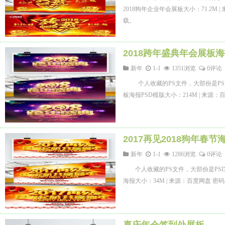
2018狗年企业年会展板大小：71.2M
载。
2018跨年盛典年会展板海
新年
1-1
1351浏览
0评论
个人收藏的PS文件，大部份是PS
板海报PSD模版大小：214M | 来源
2017再见2018狗年春节
新年
1-1
1286浏览
0评论
个人收藏的PS文件，大部份是PSD
海报大小：34M | 来源：百度网盘 密