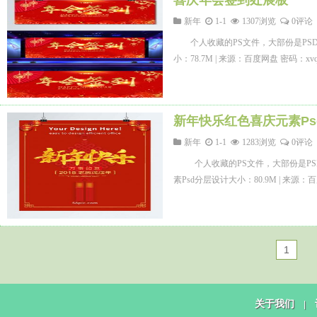
喜庆年会签到处展板
新年
1-1
1307浏览
0评论
个人收藏的PS文件，大部份是P
小：78.7M | 来源：百度网盘 密码
新年快乐红色喜庆元素Ps
新年
1-1
1283浏览
0评论
个人收藏的PS文件，大部份是P
素Psd分层设计大小：80.9M | 来
1
关于我们
|