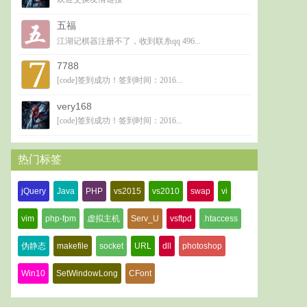
五福
江湖记棋器注册不了，收到联糸qq 496...
7788
[code]签到成功！签到时间：2016...
very168
[code]签到成功！签到时间：2016...
热门标签
jQuery
Java
PHP
vs2015
vs2010
swap
vi
vim
php-fpm
虚拟主机
Serv_U
vsftpd
.htaccess
伪静态
makefile
socket
URL
dll
photoshop
Win10
SetWindowLong
CFont