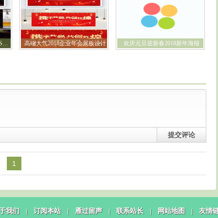
2018携手共赢筑梦未来年会PSD模板
高端大气2018企业年会展板设计
欢庆元旦迎新春2018新年海报
提交评论
1
于我们
订阅本站
雁过留声
联系站长
网站地图
友情
|
|
|
|
|