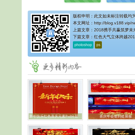
版权申明：此文如未标注转载均
本文网址：
http://blog.v188.vip/
上篇文章：
2018携手共赢筑梦未
下篇文章：
红色大气立体跨越20
photoshop
ps
新年快乐红色喜庆元素Psd分层设计
喜庆年会签到处展板