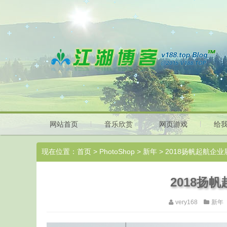
网站首页
音乐欣赏
网页游戏
给
现在位置：
首页
>
PhotoShop
>
新年
> 2018扬帆起航企
2018扬
very168
新年