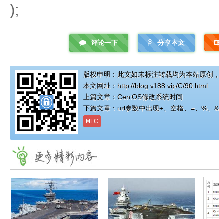
);
评论一下
分享本文
版权申明：此文如未标注转载均为本站原创
本文网址：
http://blog.v188.vip/C/90.html
上篇文章：
CentOS修改系统时间
下篇文章：
url参数中出现+、空格、=、%、
MFC